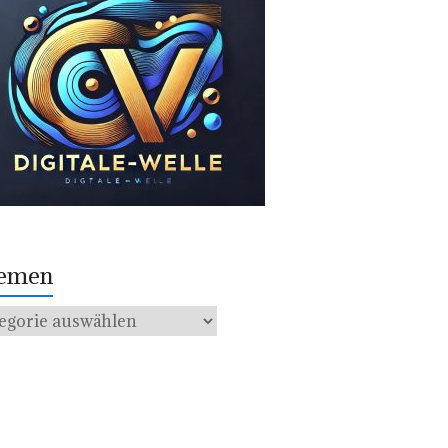
emen
men