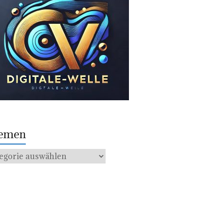
emen
men