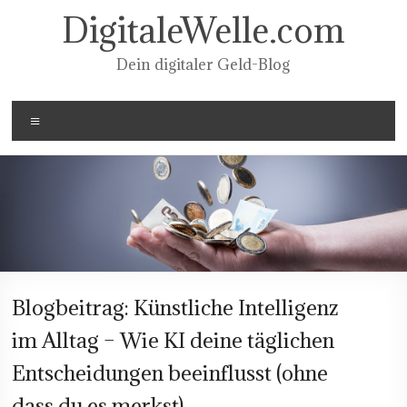
Zum
DigitaleWelle.com
Inhalt
springen
Dein digitaler Geld-Blog
Menü
Blogbeitrag: Künstliche Intelligenz
im Alltag – Wie KI deine täglichen
Entscheidungen beeinflusst (ohne
dass du es merkst)