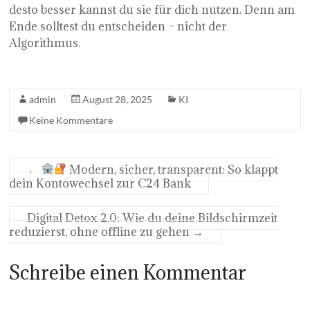
desto besser kannst du sie für dich nutzen. Denn am
Ende solltest du entscheiden – nicht der
Algorithmus.
admin
August 28, 2025
KI
Keine Kommentare
←
Modern, sicher, transparent: So klappt
dein Kontowechsel zur C24 Bank
Digital Detox 2.0: Wie du deine Bildschirmzeit
reduzierst, ohne offline zu gehen
→
Schreibe einen Kommentar