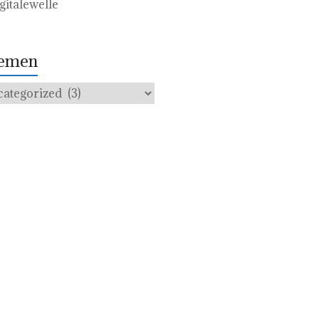
emen
men