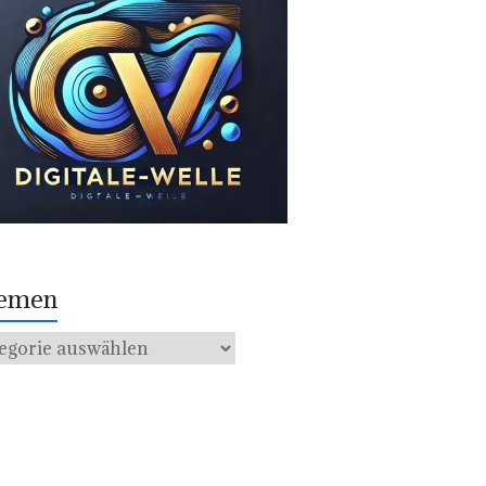
emen
men