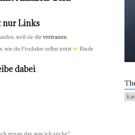
t nur Links
ufen, weil sie dir
vertrauen
.
e, wie du Produkte selbst nutzt
Binde
eibe dabei
Th
The
ich genau das, was ich suche.“