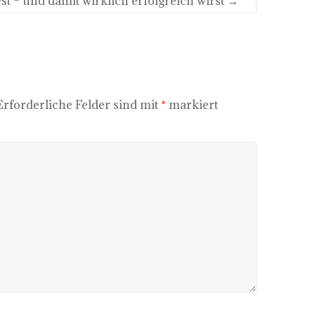
st – und damit wirklich erfolgreich wirst
→
Erforderliche Felder sind mit
*
markiert