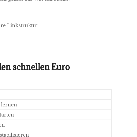
re Linkstruktur
 den schnellen Euro
O lernen
starten
en
tabilisieren