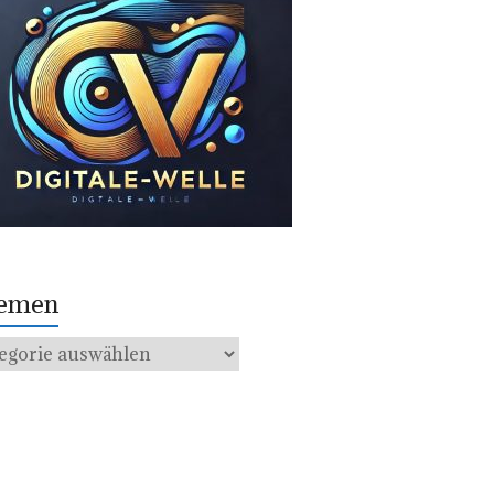
emen
men